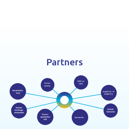
Partners
MBO
en
Kinder-
HBO
opvang
Jeugdhulp
en
jeugdzorg
Gemeenten